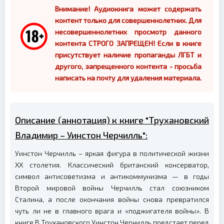
Внимание! Аудиокнига может содержать
контент только для совершеннолетних. Для
несовершеннолетних просмотр данного
контента СТРОГО ЗАПРЕЩЕН! Если в книге
присутствует наличие пропаганды ЛГБТ и
другого, запрещенного контента - просьба
написать на почту для удаления материала.
Описание (аннотация) к книге "Трухановский
Владимир – Уинстон Черчилль":
Уинстон Черчилль – яркая фигура в политической жизни
XX столетия. Классический британский консерватор,
символ антисоветизма и антикоммунизма — в годы
Второй мировой войны Черчилль стал союзником
Сталина, а после окончания войны снова превратился
чуть ли не в главного врага и «поджигателя войны». В
книге В.Трухановского Уинстон Черчилль предстает перед