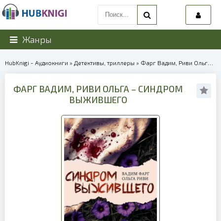
Жанры
HubKnigi - Аудиокниги
»
Детективы, триллеры
» Фарг Вадим, Риви Ольга – Синдром выжившего | 40064
ФАРГ ВАДИМ, РИВИ ОЛЬГА – СИНДРОМ
ВЫЖИВШЕГО