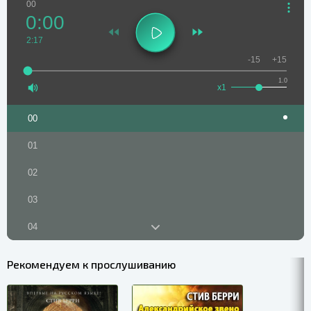
00
0:00
2:17
-15
+15
1.0
x1
00
01
02
03
04
05
Рекомендуем к прослушиванию
06
07