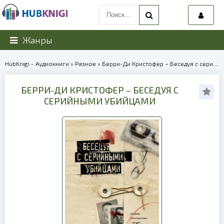
Жанры
HubKnigi - Аудиокниги
»
Разное
» Берри-Ди Кристофер – Беседуя с серийными убийцами | 40067
БЕРРИ-ДИ КРИСТОФЕР – БЕСЕДУЯ С
СЕРИЙНЫМИ УБИЙЦАМИ