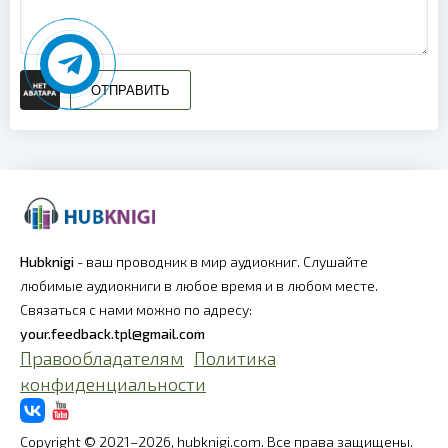
21_Корабль времени
22_Корабль времени
23_Корабль времени
ОТПРАВИТЬ
24_Корабль времени
25_Корабль времени
26_Корабль времени
27_Корабль времени
Hubknigi
- ваш проводник в мир аудиокниг. Слушайте
любимые аудиокниги в любое время и в любом месте.
28_Корабль времени
Связаться с нами можно по адресу:
29_Корабль времени
your.feedback.tpl@gmail.com
Правообладателям
Политика
30_Корабль времени
конфиденциальности
31_Корабль времени
Copyright © 2021–2026, hubknigi.com. Все права защищены.
32_Корабль времени