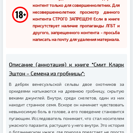
контент только для совершеннолетних. Для
несовершеннолетних просмотр данного
контента СТРОГО ЗАПРЕЩЕН! Если в книге
присутствует наличие пропаганды ЛГБТ и
другого, запрещенного контента - просьба
написать на почту для удаления материала.
Описание (аннотация) к книге "Смит Кларк
Эштон – Семена из гробницы":
В дебрях венесуэльской сельвы двое охотников за
орхидеями натыкаются на древнюю гробницу, скрытую
веками джунглей. Внутри, среди скелетов, один из них
находит странное семя. Вскоре он начинает чувствовать
невыносимую боль в голове, а его поведение становится
пугающим. Исследователь понимает, что стал носителем
ужасного паразита, растущего у него внутри. Это история
о ботаническом ужасе, где природа предстает не просто