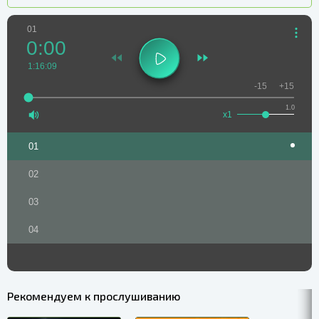
01
0:00
1:16:09
-15
+15
1.0
x1
01
02
03
04
Рекомендуем к прослушиванию