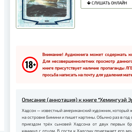
СЛУШАТЬ ОНЛАЙН
Внимание! Аудиокнига может содержать ко
Для несовершеннолетних просмотр данног
книге присутствует наличие пропаганды ЛГБ
просьба написать на почту для удаления мат
Описание (аннотация) к книге "Хемингуэй Э
Хадсон — известный американский художник, который 
на островке Бимини и пишет картины. Обычно раз в год
приездом трёх сыновей Хадсона от двух первых бр
каникул с отцом. В гости к Хадсону приезжает его м