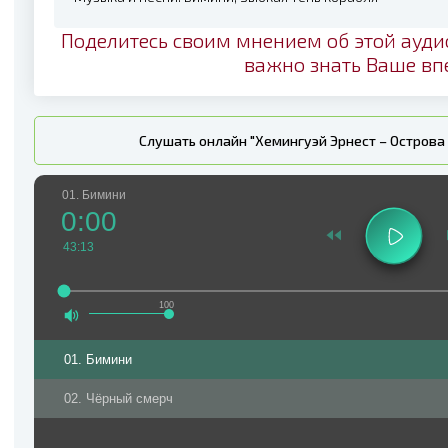
Поделитесь своим мнением об этой ауди
важно знать Ваше вп
Слушать онлайн "Хемингуэй Эрнест – Острова 
01. Бимини
0:00
43:13
100
01. Бимини
02. Чёрный смерч