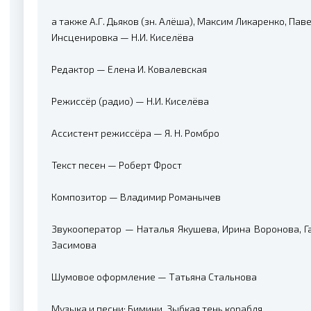
а также А.Г. Дьяков (зн. Алёша), Максим Ликаренко, Пав
Инсценировка — Н.И. Киселёва
Редактор — Елена И. Ковалевская
Режиссёр (радио) — Н.И. Киселёва
Ассистент режиссёра — Я. Н. Ромбро
Текст песен — Роберт Фрост
Композитор — Владимир Романычев
Звукооператор — Наталья Якушева, Ирина Воронова, Га
Засимова
Шумовое оформление — Татьяна Стальнова
Музыка и песни: Бимини, Зыбкая тень корабля