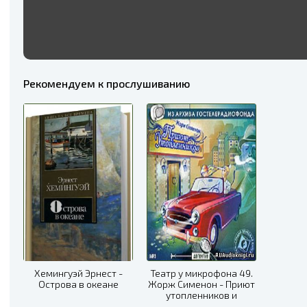
Рекомендуем к прослушиванию
Хемингуэй Эрнест -
Театр у микрофона 49.
Острова в океане
Жорж Сименон - Приют
утопленников и
Сокрушитель стекол