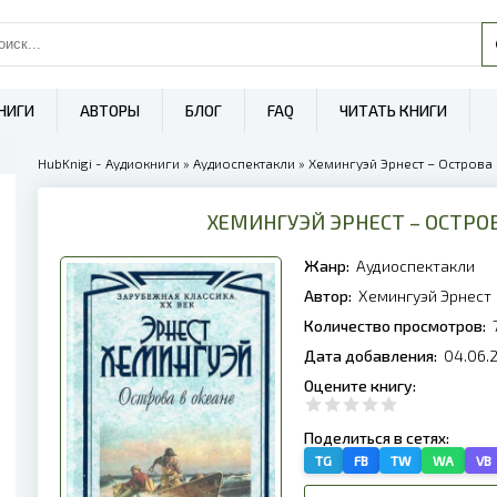
НИГИ
АВТОРЫ
БЛОГ
FAQ
ЧИТАТЬ КНИГИ
HubKnigi - Аудиокниги
»
Аудиоспектакли
» Хемингуэй Эрнест – Острова в
ХЕМИНГУЭЙ ЭРНЕСТ – ОСТРОВ
Жанр:
Аудиоспектакли
Автор:
Хемингуэй Эрнест
Количество просмотров:
Дата добавления:
04.06.
Оцените книгу:
Поделиться в сетях:
TG
FB
TW
WA
VB