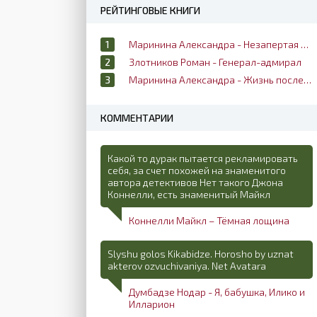
РЕЙТИНГОВЫЕ КНИГИ
Маринина Александра - Незапертая дверь
Злотников Роман - Генерал-адмирал
Маринина Александра - Жизнь после жизни
КОММЕНТАРИИ
Какой то дурак пытается рекламировать
себя, за счет похожей на знаменитого
автора детективов Нет такого Джона
Коннелли, есть знаменитый Майкл
Коннелли Майкл – Тёмная лощина
Slyshu golos Kikabidze. Horosho by uznat
akterov ozvuchivaniya. Net Avatara
Думбадзе Нодар - Я, бабушка, Илико и
Илларион