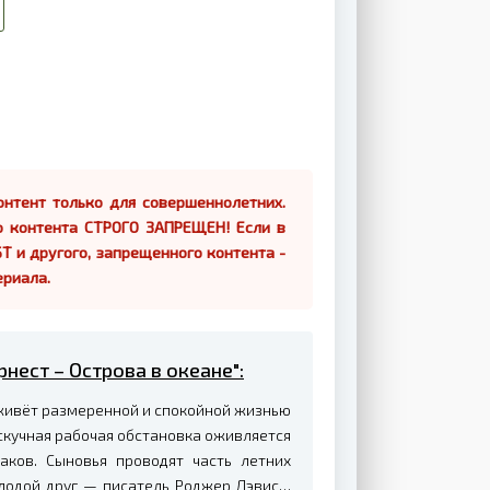
нтент только для совершеннолетних.
о контента СТРОГО ЗАПРЕЩЕН! Если в
Т и другого, запрещенного контента -
ериала.
рнест – Острова в океане":
живёт размеренной и спокойной жизнью
 скучная рабочая обстановка оживляется
аков. Сыновья проводят часть летних
олодой друг — писатель Роджер Дэвис…