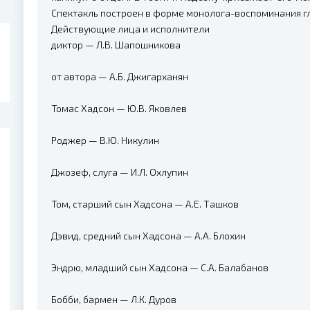
Спектакль построен в форме монолога-воспоминания гл
Действующие лица и исполнители
диктор — Л.В. Шапошникова
от автора — А.Б. Джигарханян
Томас Хадсон — Ю.В. Яковлев
Роджер — В.Ю. Никулин
Джозеф, слуга — И.Л. Охлупин
Том, старший сын Хадсона — А.Е. Ташков
Дэвид, средний сын Хадсона — А.А. Блохин
Эндрю, младший сын Хадсона — С.А. Балабанов
Бобби, бармен — Л.К. Дуров