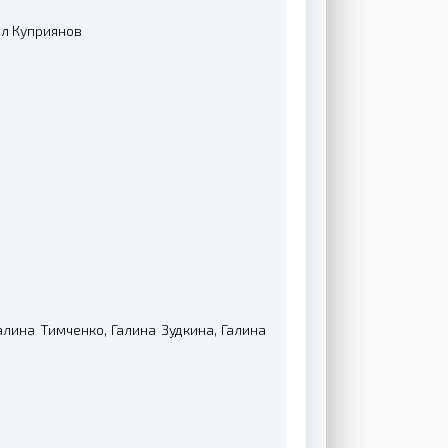
ел Куприянов
лина Тимченко, Галина Зудкина, Галина