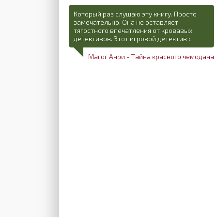
Который раз слушаю эту книгу. Просто
замечательно. Она не оставляет
тягостного впечатления от кровавых
детективов. Этот игровой детектив с
Магог Анри - Тайна красного чемодана