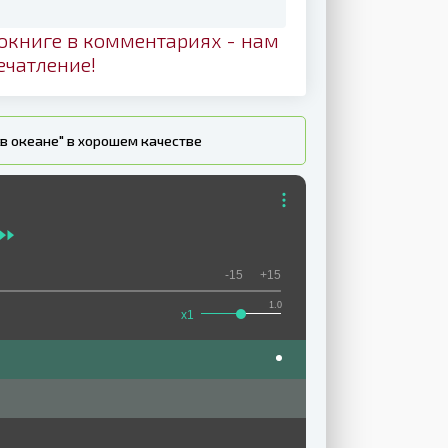
окниге в комментариях - нам
ечатление!
в океане" в хорошем качестве
-15
+15
1.0
x1