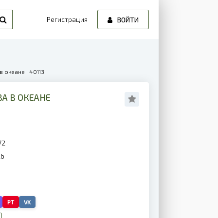
Регистрация
ВОЙТИ
 океане | 40113
А В ОКЕАНЕ
72
26
PT
VK