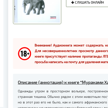
СЛУШАТЬ ОНЛАЙН
Внимание! Аудиокнига может содержать ко
Для несовершеннолетних просмотр данног
книге присутствует наличие пропаганды ЛГБ
просьба написать на почту для удаления мат
Описание (аннотация) к книге "Мураками Х
Однажды утром в просторном вольере, построенном
странная тишина. Обычно рядом с этим животным пос
но в этот раз его не было, как и самого африканского 
которая раньше удерживала слона у бетонной стены, вс