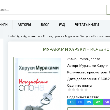
НИГИ
АВТОРЫ
БЛОГ
FAQ
ЧИТАТЬ КНИГИ
HubKnigi - Аудиокниги
»
Роман, проза
» Мураками Харуки – Исчезновен
МУРАКАМИ ХАРУКИ – ИСЧЕЗНО
Жанр:
Роман, проза
Автор:
Мураками Харуки
Количество просмотров:
Дата добавления:
05.06.2
Оцените книгу:
Поделиться в сетях:
TG
FB
TW
WA
VB