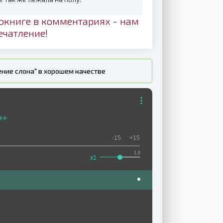
окниге в комментариях - нам
ечатление!
ние слона" в хорошем качестве
-15
+15
1.0
x1