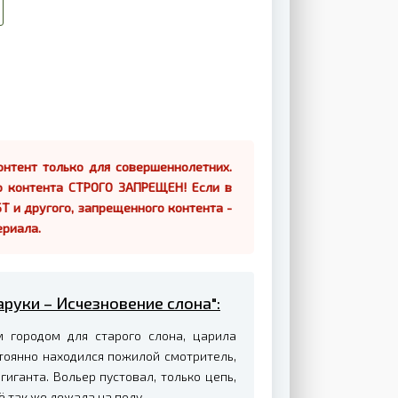
нтент только для совершеннолетних.
о контента СТРОГО ЗАПРЕЩЕН! Если в
Т и другого, запрещенного контента -
ериала.
аруки – Исчезновение слона":
 городом для старого слона, царила
тоянно находился пожилой смотритель,
гиганта. Вольер пустовал, только цепь,
ё так же лежала на полу.