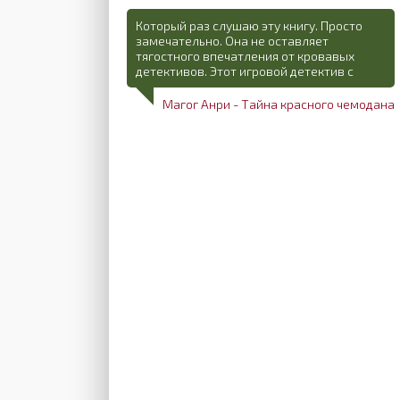
Который раз слушаю эту книгу. Просто
замечательно. Она не оставляет
тягостного впечатления от кровавых
детективов. Этот игровой детектив с
Магог Анри - Тайна красного чемодана