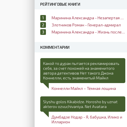
РЕЙТИНГОВЫЕ КНИГИ
Маринина Александра - Незапертая дверь
Злотников Роман - Генерал-адмирал
Маринина Александра - Жизнь после жизни
КОММЕНТАРИИ
Какой то дурак пытается рекламировать
себя, за счет похожей на знаменитого
автора детективов Нет такого Джона
Коннелли, есть знаменитый Майкл
Коннелли Майкл – Тёмная лощина
Slyshu golos Kikabidze. Horosho by uznat
akterov ozvuchivaniya. Net Avatara
Думбадзе Нодар - Я, бабушка, Илико и
Илларион