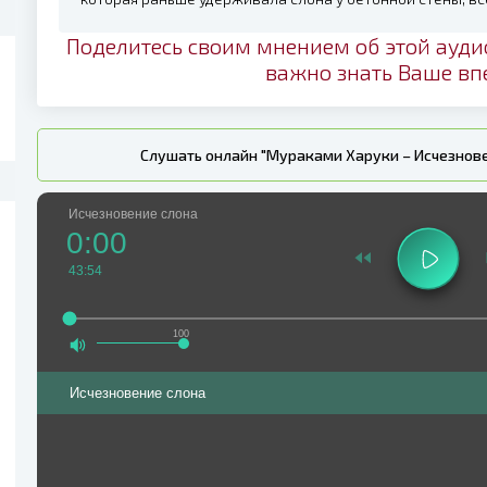
Поделитесь своим мнением об этой ауди
важно знать Ваше вп
Слушать онлайн "Мураками Харуки – Исчезнове
Исчезновение слона
0:00
43:54
100
Исчезновение слона