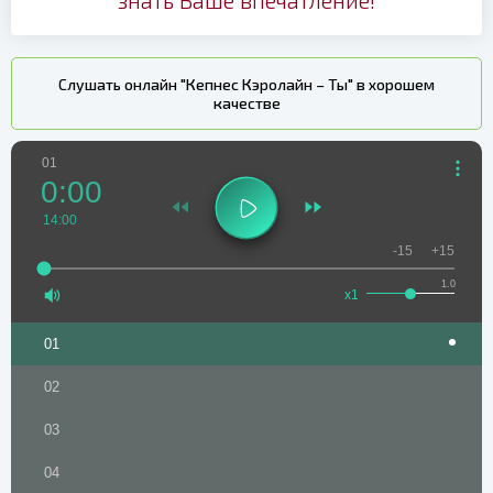
Слушать онлайн "Кепнес Кэролайн – Ты" в хорошем
качестве
01
0:00
14:00
-15
+15
1.0
x1
01
02
03
04