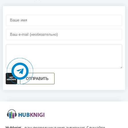
16
17
18
19
20
21
22
23
ОТПРАВИТЬ
24
25
26
27
Hubknigi
- ваш проводник в мир аудиокниг. Слушайте