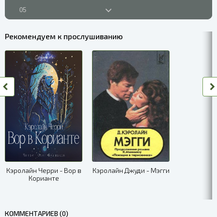
05
06
Рекомендуем к прослушиванию
07
08
09
10
11
12
13
Кэролайн Черри - Вор в
Кэролайн Джуди - Мэгги
Корианте
14
15
КОММЕНТАРИЕВ (0)