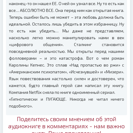
наконец-то он нашел ЕЕ. О ней он узнал все. Ну то есть как
все… АБСОЛЮТНО ВСЕ. Она перед ним как открытая книга.
Теперь ошибки быть не может – эта любовь должна быть
идеальной. Осталось лишь убедить в этом избранницу. Ну
то есть как убедить… Мы даже не представляем,
насколько легко можно манипулировать нами в век
«цифрового общения». Сталкинг становится
повседневной реальностью. Мы открыты перед нашими
фолловерами – и это катастрофа. Вот о чем роман
Каролины Кепнес. Это сплав «Над пропастью во ржи» с
«Американским психопатом», «Исчезнувшей» и «Мизери».
Язык повествования настолько силен и достоверен, что
кажется, будто главный герой сам написал эту книгу.
Компания Netflix сняла по книге одноименный сериал.
«Гипнотически и ПУГАЮЩЕ. Никогда не читал ничего
подобного».
Поделитесь своим мнением об этой
аудиокниге в комментариях - нам важно
знать Ваше впечатление!