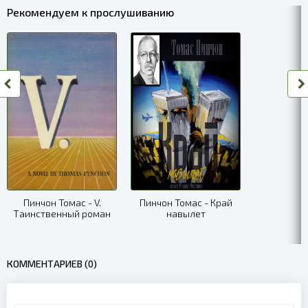
06
Рекомендуем к прослушиванию
07
08
09
10
11
12
13
Пинчон Томас - V.
Пинчон Томас - Край
Таинственный роман
навылет
14
15
КОММЕНТАРИЕВ (0)
16
17