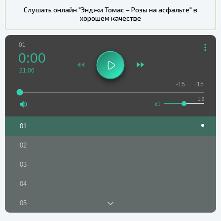
Слушать онлайн "Энджи Томас – Розы на асфальте" в
хорошем качестве
01
0:00
21:06
-15
+15
1.0
x1
01
02
03
04
05