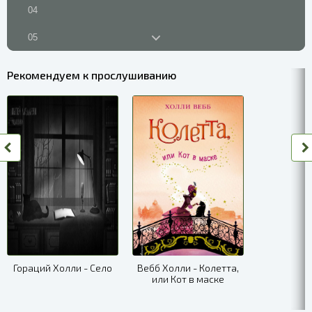
04
05
06
Рекомендуем к прослушиванию
07
08
09
10
11
12
13
Гораций Холли - Село
Вебб Холли - Колетта,
или Кот в маске
14
15