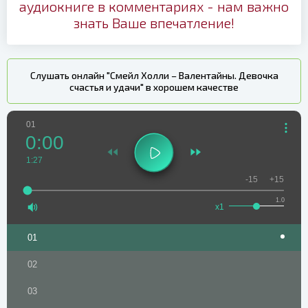
аудиокниге в комментариях - нам важно
знать Ваше впечатление!
Слушать онлайн "Смейл Холли – Валентайны. Девочка
счастья и удачи" в хорошем качестве
01
0:00
1:27
-15
+15
1.0
x1
01
02
03