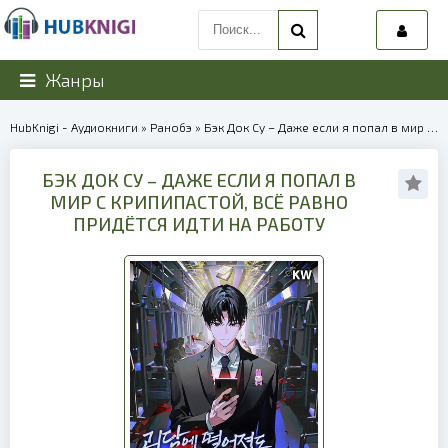
Жанры
HubKnigi - Аудиокниги
»
Ранобэ
» Бэк Док Су – Даже если я попал в мир с крипипастой, всё равно придётся идти на работу | 40134
БЭК ДОК СУ – ДАЖЕ ЕСЛИ Я ПОПАЛ В
МИР С КРИПИПАСТОЙ, ВСЁ РАВНО
ПРИДЁТСЯ ИДТИ НА РАБОТУ