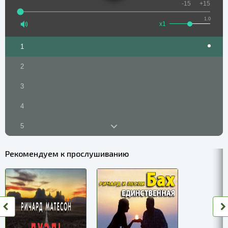
-15
+15
1.0
x1
1
2
3
4
5
6
Рекомендуем к прослушиванию
7
8
9
10