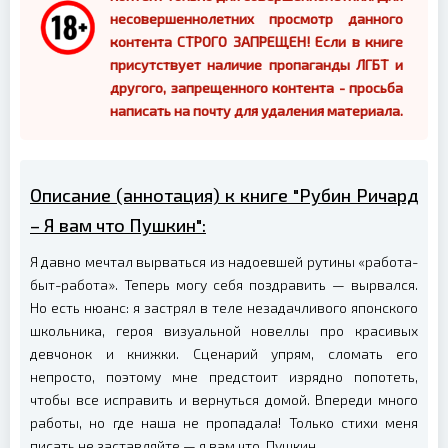
несовершеннолетних просмотр данного
контента СТРОГО ЗАПРЕЩЕН! Если в книге
присутствует наличие пропаганды ЛГБТ и
другого, запрещенного контента - просьба
написать на почту для удаления материала.
Описание (аннотация) к книге "Рубин Ричард
– Я вам что Пушкин":
Я давно мечтал вырваться из надоевшей рутины «работа-
быт-работа». Теперь могу себя поздравить — вырвался.
Но есть нюанс: я застрял в теле незадачливого японского
школьника, героя визуальной новеллы про красивых
девчонок и книжки. Сценарий упрям, сломать его
непросто, поэтому мне предстоит изрядно попотеть,
чтобы все исправить и вернуться домой. Впереди много
работы, но где наша не пропадала! Только стихи меня
писать не заставляйте — я вам что, Пушкин