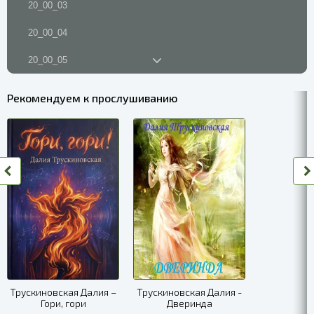
20_00_03
20_00_04
20_00_05
20_00_06
Рекомендуем к прослушиванию
20_00_07
20_00_08
20_00_09
20_00_10
20_00_11
20_00_12
20_00_13
Трускиновская Далия –
Трускиновская Далия -
Гори, гори
Дверинда
20_00_14