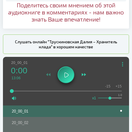
Поделитесь своим мнением об этой
аудиокниге в комментариях - нам важно
знать Ваше впечатление!
Слушать онлайн "Трускиновская Далия – Хранитель
клада" в хорошем качестве
20_00_01
0:00
13:06
-15
+15
1.0
x1
20_00_01
20_00_02