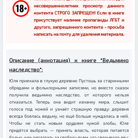
несовершеннолетних просмотр данного
контента СТРОГО ЗАПРЕЩЕН! Если в книге
присутствует наличие пропаганды ЛГБТ и
другого, запрещенного контента - просьба
написать на почту для удаления материала.
Описание (аннотация) к книге "Ведьмино
наследство":
Юля приехала в глухую деревню Пустошь за старинными
обрядами и фольклорными записями, но вместо сказок
получила ведьмино наследство, от которого нельзя
отказаться. Теперь она видит изнанку мира, слышит
голоса под кожей и узнаёт страшную правду: деревня
всегда боялась ведьму, но ещё больше нуждалась в ней.
Чтобы не стать новым орудием чужой злобы, Юле
придётся выбрать — принять власть, которая питается
болью, или заплатить за свободу всем, что связывало её с