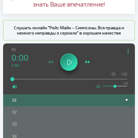
знать Ваше впечатление!
Слушать онлайн "Рейс Майк – Симпсоны. Вся правда и
немного неправды о сериале" в хорошем качестве
01
0:00
5:04
-15
+15
1.0
x1
01
02
03
04