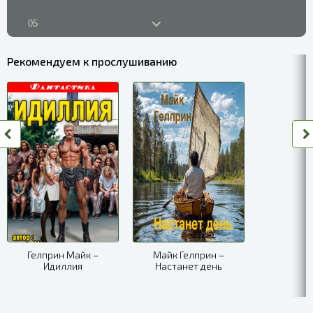
05
06
Рекомендуем к прослушиванию
07
08
09
10
11
12
13
Гелприн Майк –
Майк Гелприн –
Идиллия
Настанет день
14
15