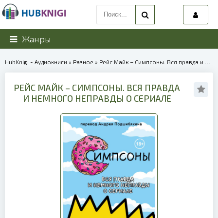
Жанры
HubKnigi - Аудиокниги
»
Разное
» Рейс Майк – Симпсоны. Вся правда и немного неправды о сериале | 40163
РЕЙС МАЙК – СИМПСОНЫ. ВСЯ ПРАВДА
И НЕМНОГО НЕПРАВДЫ О СЕРИАЛЕ