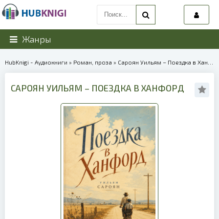
Жанры
HubKnigi - Аудиокниги
»
Роман, проза
» Сароян Уильям – Поездка в Ханфорд | 40171
САРОЯН УИЛЬЯМ – ПОЕЗДКА В ХАНФОРД