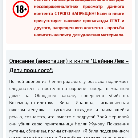
несовершеннолетних просмотр данного
контента СТРОГО ЗАПРЕЩЕН! Если в книге
присутствует наличие пропаганды ЛГБТ и
другого, запрещенного контента - просьба
написать на почту для удаления материала.
Описание (аннотация) к книге "Шейнин Лев –
Дети прошлого":
Ночной звонок из Ленинградского угрозыска поднимает
следователя с постели: на окраине города, в мрачном
доме на Обводном канале, совершено убийство.
Восемнадцатилетняя Зина Иванова, искалеченная
ожогом девушка с тусклым взглядом и заикающейся
речью, сознаётся, что вместе с подругой Зоей Черновой
они убили свою приятельницу Нелли Жукову. Показания
путаны, сбивчивы, полны отчаяния: «Я била подсвечником
и держала её за ноги, а Зоя рубила и колола ножницами».