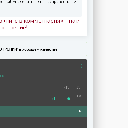
орки! Увидели поздно, исправлять не
окниге в комментариях - нам
ечатление!
ОТРОПИЯ" в хорошем качестве
-15
+15
1.0
x1