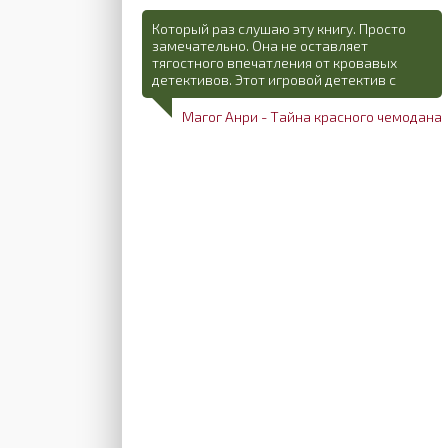
Который раз слушаю эту книгу. Просто
замечательно. Она не оставляет
тягостного впечатления от кровавых
детективов. Этот игровой детектив с
Магог Анри - Тайна красного чемодана