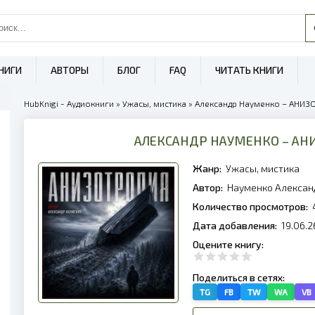
НИГИ
АВТОРЫ
БЛОГ
FAQ
ЧИТАТЬ КНИГИ
HubKnigi - Аудиокниги
»
Ужасы, мистика
» Александр Науменко – АНИЗ
АЛЕКСАНДР НАУМЕНКО – АН
Жанр:
Ужасы, мистика
Автор:
Науменко Алексан
Количество просмотров:
Дата добавления:
19.06.2
Оцените книгу:
Поделиться в сетях:
TG
FB
TW
WA
VB