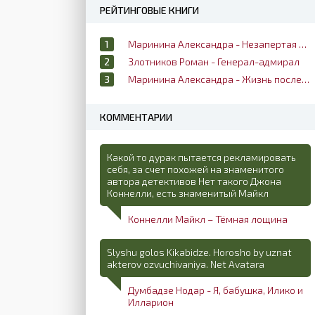
РЕЙТИНГОВЫЕ КНИГИ
Маринина Александра - Незапертая дверь
Злотников Роман - Генерал-адмирал
Маринина Александра - Жизнь после жизни
КОММЕНТАРИИ
Какой то дурак пытается рекламировать
себя, за счет похожей на знаменитого
автора детективов Нет такого Джона
Коннелли, есть знаменитый Майкл
Коннелли Майкл – Тёмная лощина
Slyshu golos Kikabidze. Horosho by uznat
akterov ozvuchivaniya. Net Avatara
Думбадзе Нодар - Я, бабушка, Илико и
Илларион