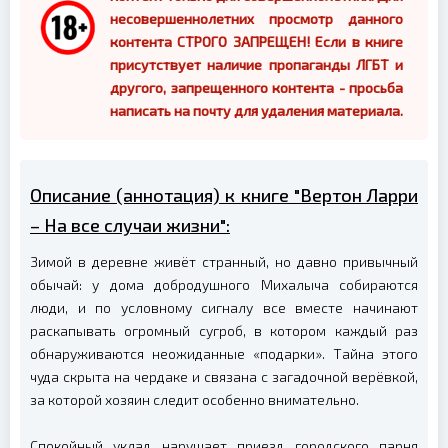
несовершеннолетних просмотр данного
контента СТРОГО ЗАПРЕЩЕН! Если в книге
присутствует наличие пропаганды ЛГБТ и
другого, запрещенного контента - просьба
написать на почту для удаления материала.
Описание (аннотация) к книге "Вертон Ларри
– На все случаи жизни":
Зимой в деревне живёт странный, но давно привычный
обычай: у дома добродушного Михалыча собираются
люди, и по условному сигналу все вместе начинают
раскапывать огромный сугроб, в котором каждый раз
обнаруживаются неожиданные «подарки». Тайна этого
чуда скрыта на чердаке и связана с загадочной верёвкой,
за которой хозяин следит особенно внимательно.
Спокойный уклад нарушает приезд городского парня