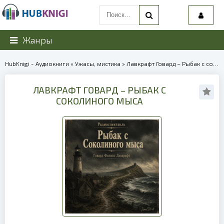
Жанры
HubKnigi - Аудиокниги
»
Ужасы, мистика
» Лавкрафт Говард – Рыбак с соколиного мыса | 40195
ЛАВКРАФТ ГОВАРД – РЫБАК С
СОКОЛИНОГО МЫСА