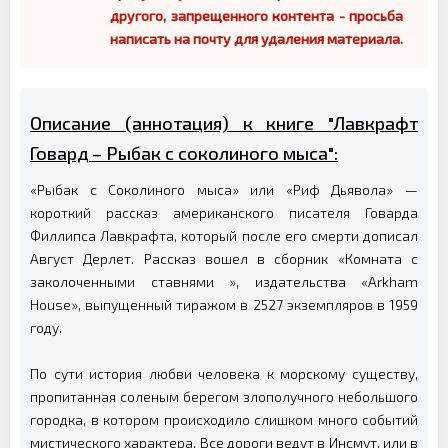
другого, запрещенного контента - просьба
написать на почту для удаления материала.
Описание (аннотация) к книге "Лавкрафт
Говард – Рыбак с соколиного мыса":
«Рыбак с Соколиного мыса» или «Риф Дьявола» —
короткий рассказ американского писателя Говарда
Филлипса Лавкрафта, который после его смерти дописал
Август Дерлет. Рассказ вошел в сборник «Комната с
заколоченными ставнями », издательства «Arkham
House», выпущенный тиражом в 2527 экземпляров в 1959
году.
По сути история любви человека к морскому существу,
пропитанная соленым берегом злополучного небольшого
городка, в котором происходило слишком много событий
мистического характера. Все дороги ведут в Инсмут, или в