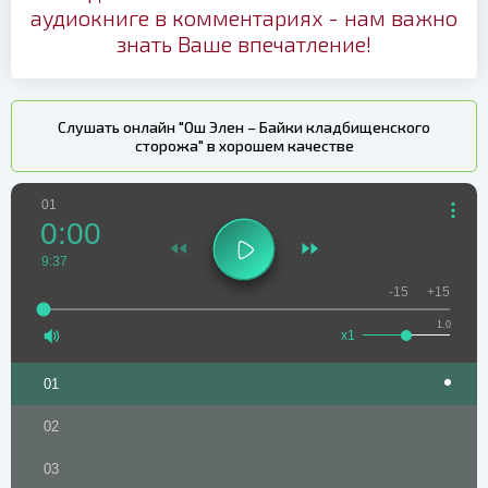
аудиокниге в комментариях - нам важно
знать Ваше впечатление!
Слушать онлайн "Ош Элен – Байки кладбищенского
сторожа" в хорошем качестве
01
0:00
9:37
-15
+15
1.0
x1
01
02
03