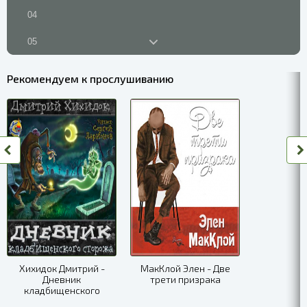
04
05
06
Рекомендуем к прослушиванию
07
08
09
10
11
12
13
Хихидок Дмитрий -
МакКлой Элен - Две
Дневник
трети призрака
14
кладбищенского
сторожа