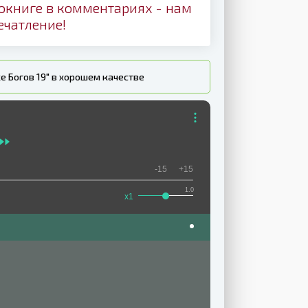
окниге в комментариях - нам
ечатление!
е Богов 19" в хорошем качестве
-15
+15
1.0
x1