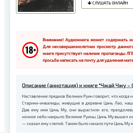
СЛУШАТЬ ОНЛАЙН
Внимание! Аудиокнига может содержать ко
Для несовершеннолетних просмотр данног
книге присутствует наличие пропаганды ЛГБ
просьба написать на почту для удаления мат
Описание (аннотация) к книге "Чжай Чжу – 
Наставление предков Великих Руин говорит, что когда н
Старики-инвалиды, живущие в деревне Цань Лао, наш
Дав ему имя Цинь Му, они вырастили его, преодолев
ночное небо накрыло Великие Руины, Цинь Му вышел и
— сказал ему слепой. Таким было начало пути Цинь Му 