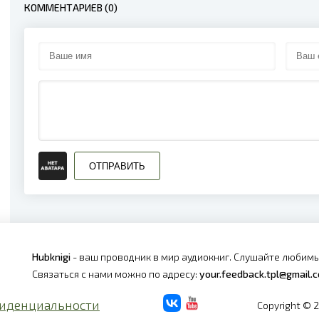
КОММЕНТАРИЕВ (0)
0574 Сказания о пастухе богов - Глава 0574
0575 Сказания о пастухе богов - Глава 0575
0576 Сказания о пастухе богов - Глава 0576
0577 Сказания о пастухе богов - Глава 0577
0578 Сказания о пастухе богов - Глава 0578
0579 Сказания о пастухе богов - Глава 0579
ОТПРАВИТЬ
0580 Сказания о пастухе богов - Глава 0580
0581 Сказания о пастухе богов - Глава 0581
0582 Сказания о пастухе богов - Глава 0582
Hubknigi
- ваш проводник в мир аудиокниг. Слушайте любимы
0583 Сказания о пастухе богов - Глава 0583
Связаться с нами можно по адресу:
your.feedback.tpl@gmail.
0584 Сказания о пастухе богов - Глава 0584
иденциальности
Copyright © 