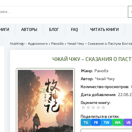
НИГИ
АВТОРЫ
БЛОГ
FAQ
ЧИТАТЬ КНИГИ
HubKnigi - Аудиокниги
»
Ранобэ
» Чжай Чжу – Сказания о Пастухе Богов 
ЧЖАЙ ЧЖУ – СКАЗАНИЯ О ПАСТ
Жанр:
Ранобэ
Автор:
Чжай Чжу
Количество просмотров:
Дата добавления:
22.06.2
Оцените книгу:
Поделиться в сетях:
TG
FB
TW
WA
VB