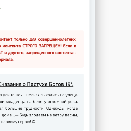
нтент только для совершеннолетних.
о контента СТРОГО ЗАПРЕЩЕН! Если в
Т и другого, запрещенного контента -
ериала.
Сказания о Пастухе Богов 19":
а улице ночь, нельзя выходить на улицу.
ли младенца на берегу огромной реки.
ая большие трудности. Однажды, когда
з дома…— Будь злодеем на ветру весны,
к плохому герою! ©