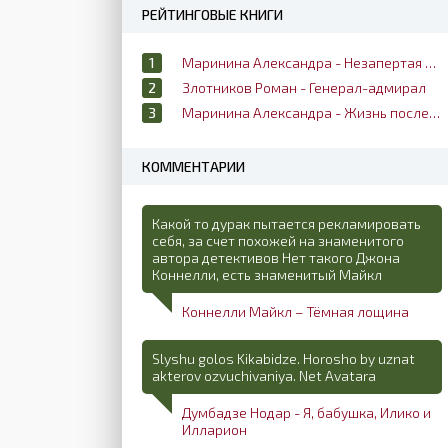
РЕЙТИНГОВЫЕ КНИГИ
Маринина Александра - Незапертая дверь
Злотников Роман - Генерал-адмирал
Маринина Александра - Жизнь после жизни
КОММЕНТАРИИ
Какой то дурак пытается рекламировать
себя, за счет похожей на знаменитого
автора детективов Нет такого Джона
Коннелли, есть знаменитый Майкл
Коннелли Майкл – Тёмная лощина
Slyshu golos Kikabidze. Horosho by uznat
akterov ozvuchivaniya. Net Avatara
Думбадзе Нодар - Я, бабушка, Илико и
Илларион