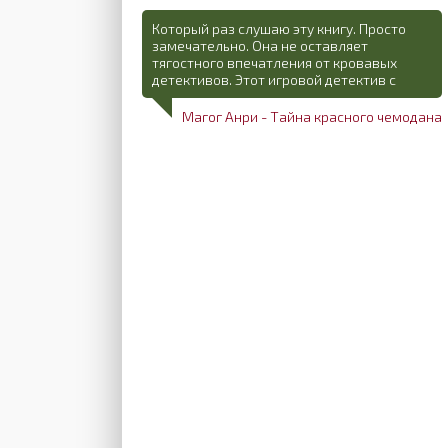
Который раз слушаю эту книгу. Просто
замечательно. Она не оставляет
тягостного впечатления от кровавых
детективов. Этот игровой детектив с
Магог Анри - Тайна красного чемодана