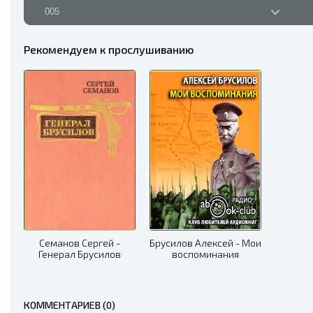
005
006
Рекомендуем к прослушиванию
007
008
009
010
011
012
013
Семанов Сергей -
Брусилов Алексей - Мои
Генерал Брусилов
воспоминания
014
015
КОММЕНТАРИЕВ (0)
016