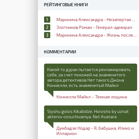
РЕЙТИНГОВЫЕ КНИГИ
Маринина Александра - Незапертая дверь
Злотников Роман - Генерал-адмирал
Маринина Александра - Жизнь после жизни
КОММЕНТАРИИ
Какой то дурак пытается рекламировать
себя, за счет похожей на знаменитого
автора детективов Нет такого Джона
Коннелли, есть знаменитый Майкл
Коннелли Майкл – Тёмная лощина
Slyshu golos Kikabidze. Horosho by uznat
akterov ozvuchivaniya. Net Avatara
Думбадзе Нодар - Я, бабушка, Илико и
Илларион