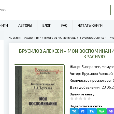
НИГИ
АВТОРЫ
БЛОГ
FAQ
ЧИТАТЬ КНИГИ
HubKnigi - Аудиокниги
»
Биографии, мемуары
» Брусилов Алексей – Мои
БРУСИЛОВ АЛЕКСЕЙ – МОИ ВОСПОМИНАНИ
КРАСНУЮ
Жанр:
Биографии, мемуа
Автор:
Брусилов Алексей
Количество просмотров:
Дата добавления:
23.06.2
Оцените книгу:
Поделиться в сетях:
TG
FB
TW
WA
VB