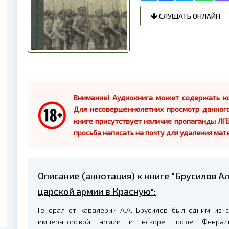
СЛУШАТЬ ОНЛАЙН
Внимание! Аудиокнига может содержать ко
Для несовершеннолетних просмотр данног
книге присутствует наличие пропаганды ЛГБ
просьба написать на почту для удаления мат
Описание (аннотация) к книге "Брусилов А
царской армии в Красную":
Генерал от кавалерии А.А. Брусилов был одним из 
императорской армии и вскоре после Феврал