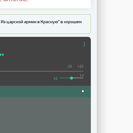
 Из царской армии в Красную" в хорошем
-15
+15
1.0
x1