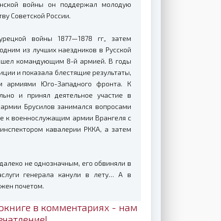
анской войны он поддержал молодую
ву Советской России.
урецкой войны 1877—1878 гг„ затем
одним из лучших наездников в Русской
ышел командующим 8-й армией. В годы
иции и показала блестящие результаты,
м армиями Юго-Западного фронта. К
льно и принял деятельное участие в
 армии Брусилов занимался вопросами
ние к военнослужащим армии Врангеля с
 инспектором кавалерии РККА, а затем
далеко не однозначным, его обвиняли в
аслуги генерала канули в лету… А в
ужен почетом.
окниге в комментариях - нам
ечатление!