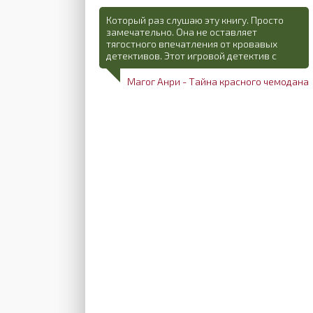
Который раз слушаю эту книгу. Просто
замечательно. Она не оставляет
тягостного впечатления от кровавых
детективов. Этот игровой детектив с
Магог Анри - Тайна красного чемодана