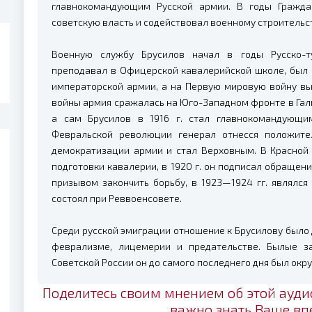
главнокомандующим Русской армии. В годы Гражд
советскую власть и содействовал военному строительст
Военную службу Брусилов начал в годы Русско-т
преподавал в Офицерской кавалерийской школе, был 
императорской армии, а на Первую мировую войну в
войны армия сражалась на Юго-Западном фронте в Гал
а сам Брусилов в 1916 г. стал главнокомандующи
Февральской революции генерал отнесся положите
демократизации армии и стал Верховным. В Красной
подготовки кавалерии, в 1920 г. он подписал обраще
призывом закончить борьбу, в 1923—1924 гг. являлся
состоял при Реввоенсовете.
Среди русской эмиграции отношение к Брусилову было 
феврализме, лицемерии и предательстве. Былые з
Советской России он до самого последнего дня был окр
Поделитесь своим мнением об этой ауди
важно знать Ваше вп