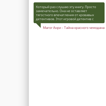
Который раз слушаю эту книгу. Просто
замечательно. Она не оставляет
тягостного впечатления от кровавых
детективов. Этот игровой детектив с
Магог Анри - Тайна красного чемодана