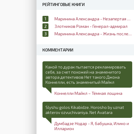
РЕЙТИНГОВЫЕ КНИГИ
Маринина Александра - Незапертая дверь
Злотников Роман - Генерал-адмирал
Маринина Александра - Жизнь после жизни
КОММЕНТАРИИ
Какой то дурак пытается рекламировать
себя, за счет похожей на знаменитого
автора детективов Нет такого Джона
Коннелли, есть знаменитый Майкл
Коннелли Майкл – Тёмная лощина
Slyshu golos Kikabidze. Horosho by uznat
akterov ozvuchivaniya. Net Avatara
Думбадзе Нодар - Я, бабушка, Илико и
Илларион