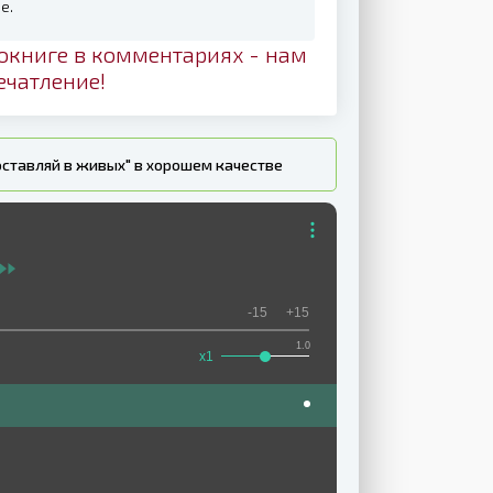
е.
окниге в комментариях - нам
ечатление!
оставляй в живых" в хорошем качестве
-15
+15
1.0
x1