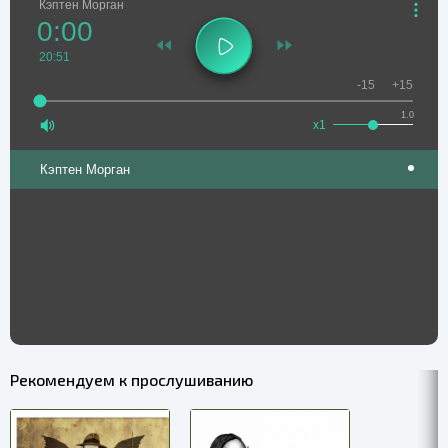
Кэптен Морган
0:00
20:51
-15
+15
1.0
x1
Кэптен Морган
Рекомендуем к прослушиванию