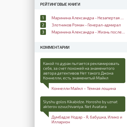
РЕЙТИНГОВЫЕ КНИГИ
Маринина Александра - Незапертая дверь
Злотников Роман - Генерал-адмирал
Маринина Александра - Жизнь после жизни
КОММЕНТАРИИ
Какой то дурак пытается рекламировать
себя, за счет похожей на знаменитого
автора детективов Нет такого Джона
Коннелли, есть знаменитый Майкл
Коннелли Майкл – Тёмная лощина
Slyshu golos Kikabidze. Horosho by uznat
akterov ozvuchivaniya. Net Avatara
Думбадзе Нодар - Я, бабушка, Илико и
Илларион