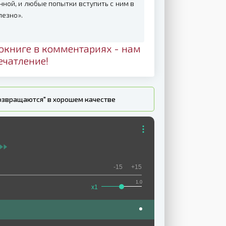
ной, и любые попытки вступить с ним в
лезно».
окниге в комментариях - нам
ечатление!
возвращаются" в хорошем качестве
-15
+15
1.0
x1