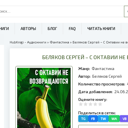
НИГИ
АВТОРЫ
БЛОГ
FAQ
ЧИТАТЬ КНИГИ
HubKnigi - Аудиокниги
»
Фантастика
» Беляков Сергей – С Октавии не 
БЕЛЯКОВ СЕРГЕЙ – С ОКТАВИИ Н
Жанр:
Фантастика
Автор:
Беляков Сергей
Количество просмотров:
Дата добавления:
24.06.
Оцените книгу:
Поделиться в сетях:
TG
FB
TW
WA
VB