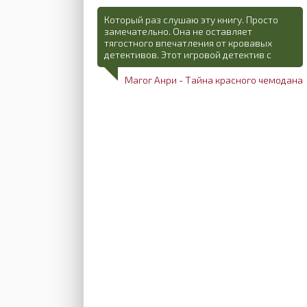
Который раз слушаю эту книгу. Просто
замечательно. Она не оставляет
тягостного впечатления от кровавых
детективов. Этот игровой детектив с
Магог Анри - Тайна красного чемодана