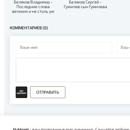
Беляков Владимир -
Беляков Сергей -
Последние слова
Гумилев сын Гумилева
великих и не столь уж
великих людей,
сказанные ими в
земной жизни
КОММЕНТАРИЕВ (0)
ОТПРАВИТЬ
Hubknigi
- ваш проводник в мир аудиокниг. Слушайте любимы