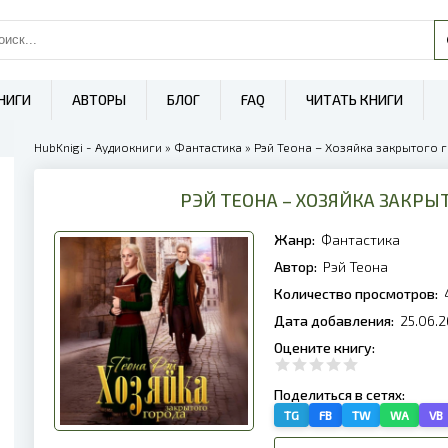
НИГИ
АВТОРЫ
БЛОГ
FAQ
ЧИТАТЬ КНИГИ
HubKnigi - Аудиокниги
»
Фантастика
» Рэй Теона – Хозяйка закрытого 
РЭЙ ТЕОНА – ХОЗЯЙКА ЗАКРЫ
Жанр:
Фантастика
Автор:
Рэй Теона
Количество просмотров:
Дата добавления:
25.06.2
Оцените книгу:
Поделиться в сетях:
TG
FB
TW
WA
VB