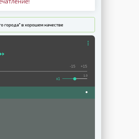
ечатление!
го города" в хорошем качестве
-15
+15
1.0
x1