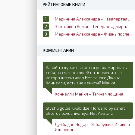
РЕЙТИНГОВЫЕ КНИГИ
Маринина Александра - Незапертая дверь
Злотников Роман - Генерал-адмирал
Маринина Александра - Жизнь после жизни
КОММЕНТАРИИ
Какой то дурак пытается рекламировать
себя, за счет похожей на знаменитого
автора детективов Нет такого Джона
Коннелли, есть знаменитый Майкл
Коннелли Майкл – Тёмная лощина
Slyshu golos Kikabidze. Horosho by uznat
akterov ozvuchivaniya. Net Avatara
Думбадзе Нодар - Я, бабушка, Илико и
Илларион