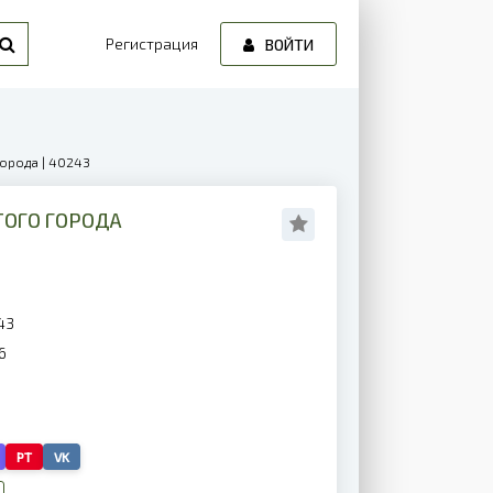
Регистрация
ВОЙТИ
города | 40243
ТОГО ГОРОДА
43
6
PT
VK