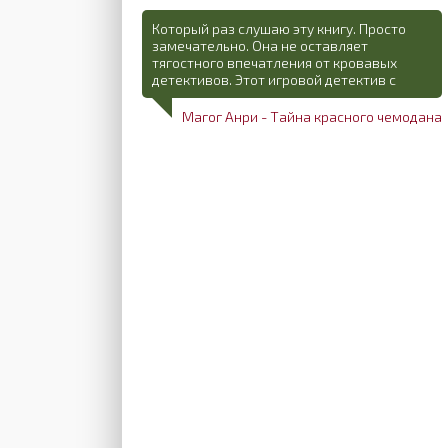
Который раз слушаю эту книгу. Просто
замечательно. Она не оставляет
тягостного впечатления от кровавых
детективов. Этот игровой детектив с
Магог Анри - Тайна красного чемодана