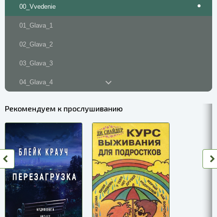
00_Vvedenie
01_Glava_1
02_Glava_2
03_Glava_3
04_Glava_4
05_Glava_5
Рекомендуем к прослушиванию
06_Glava_6
07_Glava_7
08_Glava_8