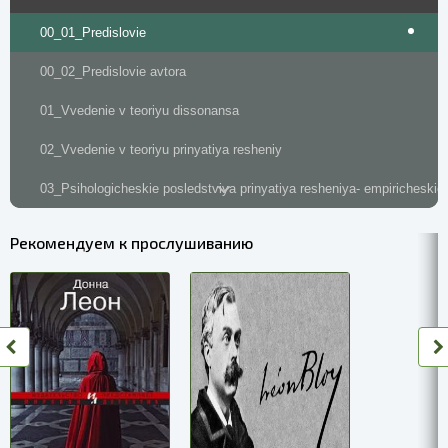
00_01_Predislovie
00_02_Predislovie avtora
01_Vvedenie v teoriyu dissonansa
02_Vvedenie v teoriyu prinyatiya resheniy
03_Psihologicheskie posledstviya prinyatiya resheniya- empiricheskie
04_Fenomen vynuzhdennogo soglasiya- teoriya
Рекомендуем к прослушиванию
05_Effekty vynuzhdennogo soglasiya - empiricheskie dannye
06_Proizvolnoe i neproizvolnoe znakomstvo s novoy informatsiey- teo
07_Proizvolnoe i neproizvolnoe poluchenie informatsii- empiricheskie
08_Rol sotsialnoy podderzhki- teoriya