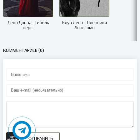
09_Rol sotsialnoy podderzhki- empiricheskie dannye o protsessah sots
10_Rol sotsialnoy podderzhki- empiricheskie dannye o massovyh sotsi
Леон Донна - Гибель
Блуа Леон - Пленники
веры
Лонжюмо
11_Rezyume i perspektivy
КОММЕНТАРИЕВ (0)
ОТПРАВИТЬ