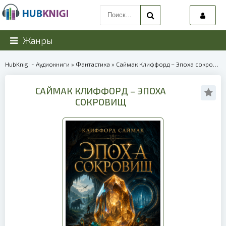
Жанры
HubKnigi - Аудиокниги
»
Фантастика
» Саймак Клиффорд – Эпоха сокровищ | 40253
САЙМАК КЛИФФОРД – ЭПОХА
СОКРОВИЩ