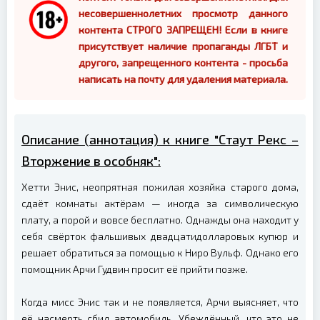
несовершеннолетних просмотр данного
контента СТРОГО ЗАПРЕЩЕН! Если в книге
присутствует наличие пропаганды ЛГБТ и
другого, запрещенного контента - просьба
написать на почту для удаления материала.
Описание (аннотация) к книге "Стаут Рекс –
Вторжение в особняк":
Хетти Энис, неопрятная пожилая хозяйка старого дома,
сдаёт комнаты актёрам — иногда за символическую
плату, а порой и вовсе бесплатно. Однажды она находит у
себя свёрток фальшивых двадцатидолларовых купюр и
решает обратиться за помощью к Ниро Вульф. Однако его
помощник Арчи Гудвин просит её прийти позже.
Когда мисс Энис так и не появляется, Арчи выясняет, что
её насмерть сбил автомобиль. Убеждённый, что это не