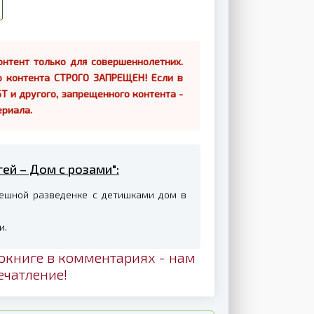
нтент только для совершеннолетних.
о контента СТРОГО ЗАПРЕЩЕН! Если в
Т и другого, запрещенного контента -
ериала.
гей – Дом с розами":
пешной разведенке с детишками дом в
и.
окниге в комментариях - нам
ечатление!