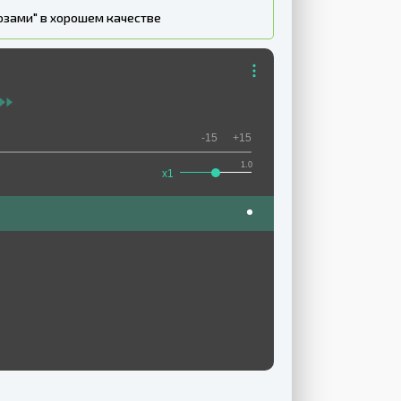
озами" в хорошем качестве
-15
+15
1.0
x1