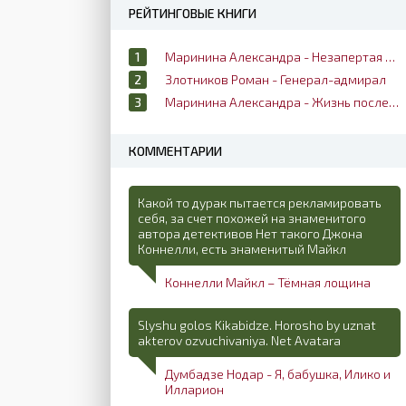
РЕЙТИНГОВЫЕ КНИГИ
Маринина Александра - Незапертая дверь
Злотников Роман - Генерал-адмирал
Маринина Александра - Жизнь после жизни
КОММЕНТАРИИ
Какой то дурак пытается рекламировать
себя, за счет похожей на знаменитого
автора детективов Нет такого Джона
Коннелли, есть знаменитый Майкл
Коннелли Майкл – Тёмная лощина
Slyshu golos Kikabidze. Horosho by uznat
akterov ozvuchivaniya. Net Avatara
Думбадзе Нодар - Я, бабушка, Илико и
Илларион