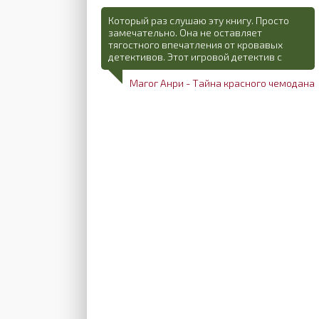
Который раз слушаю эту книгу. Просто
замечательно. Она не оставляет
тягостного впечатления от кровавых
детективов. Этот игровой детектив с
Магог Анри - Тайна красного чемодана