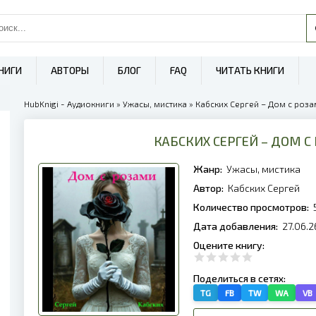
НИГИ
АВТОРЫ
БЛОГ
FAQ
ЧИТАТЬ КНИГИ
HubKnigi - Аудиокниги
»
Ужасы, мистика
» Кабских Сергей – Дом с роза
КАБСКИХ СЕРГЕЙ – ДОМ С
Жанр:
Ужасы, мистика
Автор:
Кабских Сергей
Количество просмотров:
Дата добавления:
27.06.2
Оцените книгу:
Поделиться в сетях:
TG
FB
TW
WA
VB