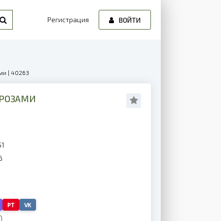
Регистрация
ВОЙТИ
ми | 40263
 РОЗАМИ
51
6
PT
VK