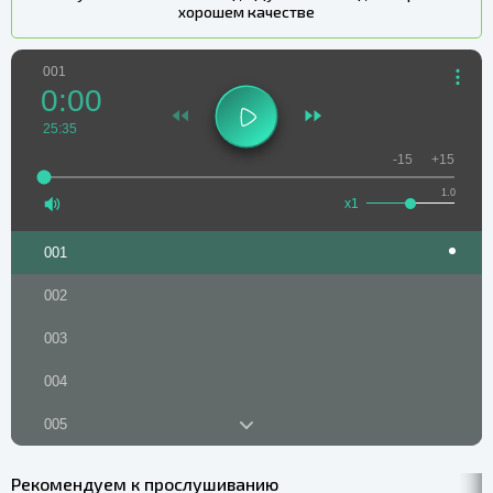
хорошем качестве
001
0:00
25:35
-15
+15
1.0
x1
001
002
003
004
005
006
Рекомендуем к прослушиванию