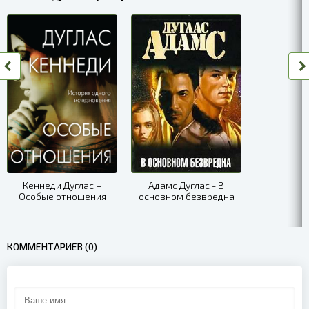
007
008
009
010
011
012
013
Кеннеди Дуглас –
Адамс Дуглас - В
Особые отношения
основном безвредна
014
015
КОММЕНТАРИЕВ (0)
016
017
018