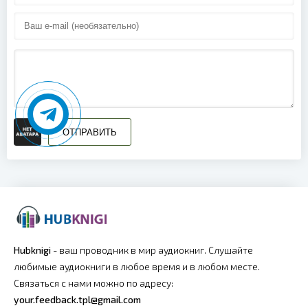
019
020
021
022
023
ОТПРАВИТЬ
024
025
026
027
Hubknigi
- ваш проводник в мир аудиокниг. Слушайте
любимые аудиокниги в любое время и в любом месте.
028
Связаться с нами можно по адресу:
your.feedback.tpl@gmail.com