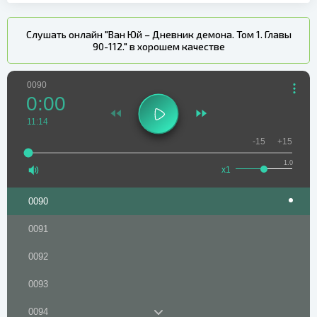
Слушать онлайн "Ван Юй – Дневник демона. Том 1. Главы
90-112." в хорошем качестве
0090
0:00
11:14
-15
+15
1.0
x1
0090
0091
0092
0093
0094