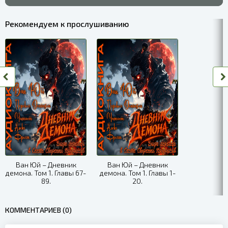
0095
Рекомендуем к прослушиванию
0096
0097
0098
0099
0100
0101
0102
Ван Юй – Дневник
Ван Юй – Дневник
демона. Том 1. Главы 67-
демона. Том 1. Главы 1-
0103
89.
20.
0104
КОММЕНТАРИЕВ (0)
0105