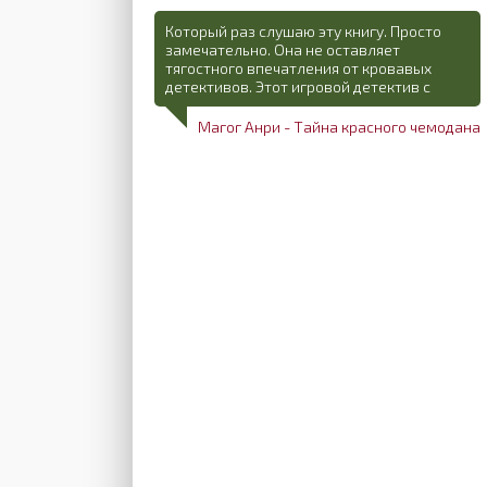
Который раз слушаю эту книгу. Просто
замечательно. Она не оставляет
тягостного впечатления от кровавых
детективов. Этот игровой детектив с
Магог Анри - Тайна красного чемодана