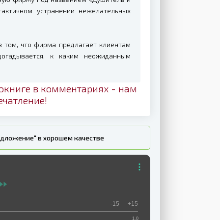
тактичном устранении нежелательных
 том, что фирма предлагает клиентам
огадывается, к каким неожиданным
окниге в комментариях - нам
ечатление!
едложение" в хорошем качестве
-15
+15
1.0