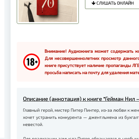
СЛУШАТЬ ОНЛАЙН
Внимание! Аудиокнига может содержать ко
Для несовершеннолетних просмотр данног
книге присутствует наличие пропаганды ЛГБ
просьба написать на почту для удаления мат
Описание (аннотация) к книге "Гейман Нил
Главный герой, мистер Питер Пинтер, из‑за любви к же
хочет устранить конкурента — джентльмена из бухгал
невестой.
Для реализации замысла Питер обращается в необыч