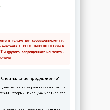
нтент только для совершеннолетних.
о контента СТРОГО ЗАПРЕЩЕН! Если в
Т и другого, запрещенного контента -
ериала.
 – Специальное предложение":
нщине решается на радикальный шаг: он
терии, который начал ухаживать за его
ную фирму под названием «Душитель и