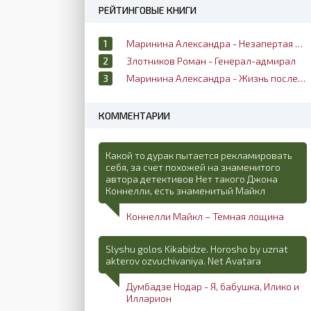
РЕЙТИНГОВЫЕ КНИГИ
Маринина Александра - Незапертая дверь
Злотников Роман - Генерал-адмирал
Маринина Александра - Жизнь после жизни
КОММЕНТАРИИ
Какой то дурак пытается рекламировать
себя, за счет похожей на знаменитого
автора детективов Нет такого Джона
Коннелли, есть знаменитый Майкл
Коннелли Майкл – Тёмная лощина
Slyshu golos Kikabidze. Horosho by uznat
akterov ozvuchivaniya. Net Avatara
Думбадзе Нодар - Я, бабушка, Илико и
Илларион