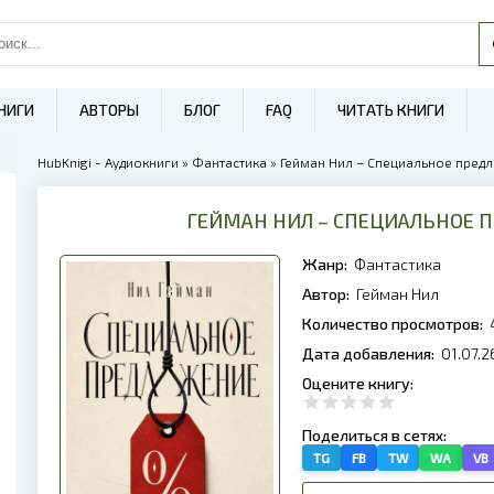
НИГИ
АВТОРЫ
БЛОГ
FAQ
ЧИТАТЬ КНИГИ
HubKnigi - Аудиокниги
»
Фантастика
» Гейман Нил – Специальное пред
ГЕЙМАН НИЛ – СПЕЦИАЛЬНОЕ 
Жанр:
Фантастика
Автор:
Гейман Нил
Количество просмотров:
Дата добавления:
01.07.2
Оцените книгу:
Поделиться в сетях:
TG
FB
TW
WA
VB