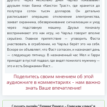
друзьям план банка «Какстон Траст», где хранится до
полутора сотен тысяч долларов. Он детально
расписывает операцию: отключение электричества,
захват охранника, обезвреживание сигнализации и уход
через подставную машину. Друзья поначалу
воспринимают это как игру, но Чарльз говорит вполне
серьёзно. Главное препятствие — уговорить Фаста
участвовать в ограблении, но Чарльз берёт это на себя.
Вскоре он объявляет, что Фаст согласен, и назначает день
— следующую пятницу. В назначенный час Мел и Гарри
приходят в пустой подвал, где видят пожилого мужчину —
это и есть Бенджамин Фаст…
Поделитесь своим мнением об этой
аудиокниге в комментариях - нам важно
знать Ваше впечатление!
Слушать онлайн "Деминг Ричард – Грим как улика" в