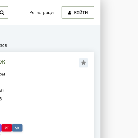
Регистрация
ВОЙТИ
0308
ОЖ
еры
50
6
PT
VK