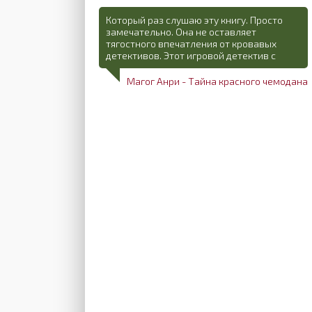
Который раз слушаю эту книгу. Просто
замечательно. Она не оставляет
тягостного впечатления от кровавых
детективов. Этот игровой детектив с
Магог Анри - Тайна красного чемодана