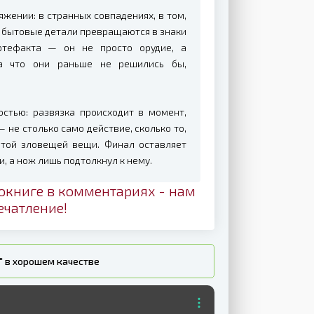
яжении: в странных совпадениях, в том,
е бытовые детали превращаются в знаки
ртефакта — он не просто орудие, а
на что они раньше не решились бы,
стью: развязка происходит в момент,
не столько само действие, сколько то,
этой зловещей вещи. Финал оставляет
, а нож лишь подтолкнул к нему.
окниге в комментариях - нам
ечатление!
" в хорошем качестве