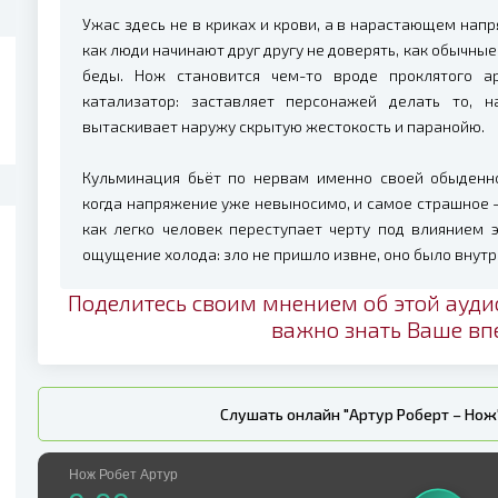
Ужас здесь не в криках и крови, а в нарастающем напр
как люди начинают друг другу не доверять, как обычны
беды. Нож становится чем-то вроде проклятого а
катализатор: заставляет персонажей делать то, 
вытаскивает наружу скрытую жестокость и паранойю.
Кульминация бьёт по нервам именно своей обыденно
когда напряжение уже невыносимо, и самое страшное — 
как легко человек переступает черту под влиянием 
ощущение холода: зло не пришло извне, оно было внутри
Поделитесь своим мнением об этой ауди
важно знать Ваше вп
Слушать онлайн "Артур Роберт – Нож
Нож Робет Артур