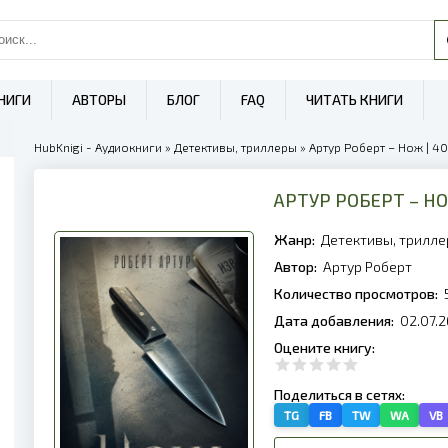
НИГИ
АВТОРЫ
БЛОГ
FAQ
ЧИТАТЬ КНИГИ
HubKnigi - Аудиокниги
»
Детективы, триллеры
» Артур Роберт – Нож | 4
АРТУР РОБЕРТ – Н
Жанр:
Детективы, трилл
Автор:
Артур Роберт
Количество просмотров:
Дата добавления:
02.07.2
Оцените книгу:
Поделиться в сетях:
TG
FB
TW
WA
VB