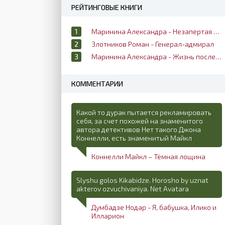
РЕЙТИНГОВЫЕ КНИГИ
Маринина Александра - Незапертая дверь
Злотников Роман - Генерал-адмирал
Маринина Александра - Жизнь после жизни
КОММЕНТАРИИ
Какой то дурак пытается рекламировать
себя, за счет похожей на знаменитого
автора детективов Нет такого Джона
Коннелли, есть знаменитый Майкл
Коннелли Майкл – Тёмная лощина
Slyshu golos Kikabidze. Horosho by uznat
akterov ozvuchivaniya. Net Avatara
Думбадзе Нодар - Я, бабушка, Илико и
Илларион