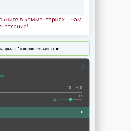
окниге в комментариях - нам
ечатление!
 накрылся" в хорошем качестве
-15
+15
1.0
x1