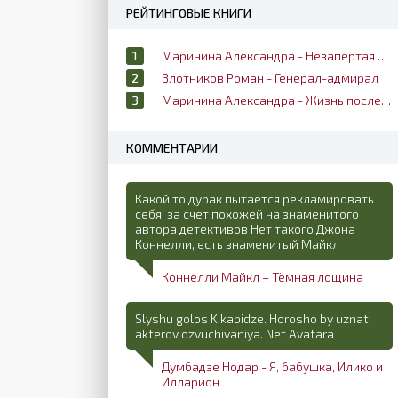
РЕЙТИНГОВЫЕ КНИГИ
Маринина Александра - Незапертая дверь
Злотников Роман - Генерал-адмирал
Маринина Александра - Жизнь после жизни
КОММЕНТАРИИ
Какой то дурак пытается рекламировать
себя, за счет похожей на знаменитого
автора детективов Нет такого Джона
Коннелли, есть знаменитый Майкл
Коннелли Майкл – Тёмная лощина
Slyshu golos Kikabidze. Horosho by uznat
akterov ozvuchivaniya. Net Avatara
Думбадзе Нодар - Я, бабушка, Илико и
Илларион