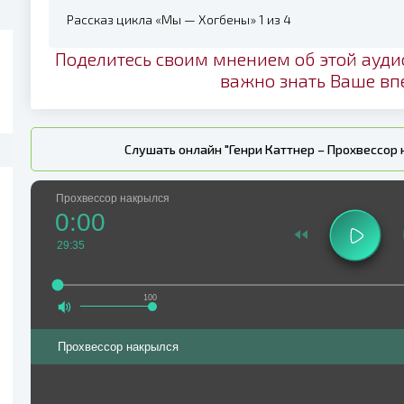
Рассказ цикла «Мы — Хогбены» 1 из 4
Поделитесь своим мнением об этой ауди
важно знать Ваше вп
Слушать онлайн "Генри Каттнер – Прохвессор
Прохвессор накрылся
0:00
29:35
100
Прохвессор накрылся