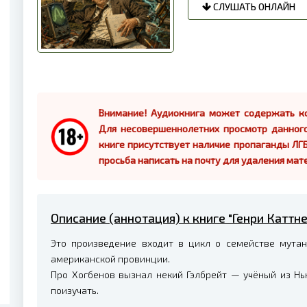
СЛУШАТЬ ОНЛАЙН
Внимание! Аудиокнига может содержать ко
Для несовершеннолетних просмотр данног
книге присутствует наличие пропаганды ЛГБ
просьба написать на почту для удаления мат
Описание (аннотация) к книге "Генри Каттн
Это произведение входит в цикл о семействе мутан
американской провинции.
Про Хогбенов вызнал некий Гэлбрейт — учёный из Нью
поизучать.