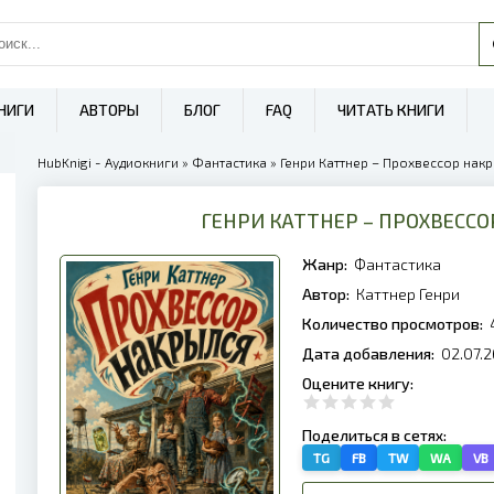
НИГИ
АВТОРЫ
БЛОГ
FAQ
ЧИТАТЬ КНИГИ
HubKnigi - Аудиокниги
»
Фантастика
» Генри Каттнер – Прохвессор накр
ГЕНРИ КАТТНЕР – ПРОХВЕСС
Жанр:
Фантастика
Автор:
Каттнер Генри
Количество просмотров:
Дата добавления:
02.07.2
Оцените книгу:
Поделиться в сетях:
TG
FB
TW
WA
VB