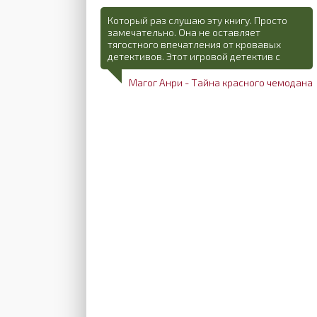
Который раз слушаю эту книгу. Просто
замечательно. Она не оставляет
тягостного впечатления от кровавых
детективов. Этот игровой детектив с
Магог Анри - Тайна красного чемодана