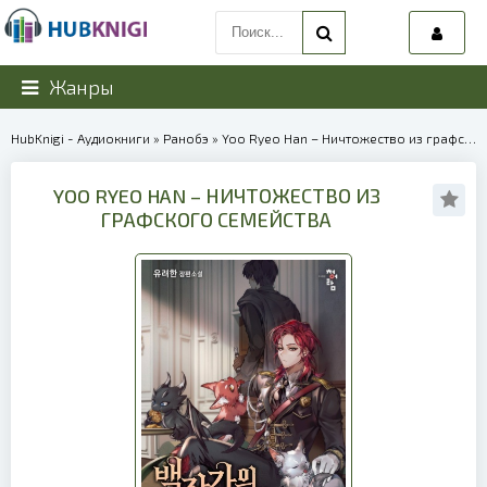
Жанры
HubKnigi - Аудиокниги
»
Ранобэ
» Yoo Ryeo Han – Ничтожество из графского семейства | 40318
YOO RYEO HAN – НИЧТОЖЕСТВО ИЗ
ГРАФСКОГО СЕМЕЙСТВА