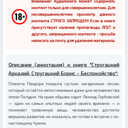
Внимание! Аудиокнига может содержать
контент только для совершеннолетних. Для
несовершеннолетних просмотр данного
контента СТРОГО ЗАПРЕЩЕН! Если в книге
присутствует наличие пропаганды ЛГБТ и
другого, запрещенного контента - просьба
написать на почту для удаления материала.
Описание (аннотация) к книге "Стругацкий
Аркадий, Стругацкий Борис – Беспокойство":
Планета Пандора покрыта густым, загадочным лесом,
который остаётся непостижимым даже для человечества
эпохи Полудня. На краю обрыва сидит Леонид Горбовский
— один из самых опытных людей своего времени — и
понимает тревожную вещь: человечество достигло
вершины развития, но оказалось не готово к встрече с по-
настоящему Чужим.