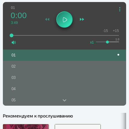
01
0:00
3:49
-15
+15
1.0
x1
01
02
03
04
05
06
Рекомендуем к прослушиванию
07