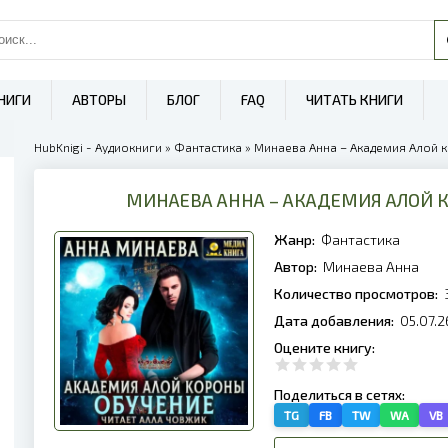
НИГИ
АВТОРЫ
БЛОГ
FAQ
ЧИТАТЬ КНИГИ
HubKnigi - Аудиокниги
»
Фантастика
» Минаева Анна – Академия Алой к
МИНАЕВА АННА – АКАДЕМИЯ АЛОЙ 
Жанр:
Фантастика
Автор:
Минаева Анна
Количество просмотров:
Дата добавления:
05.07.2
Оцените книгу:
Поделиться в сетях:
TG
FB
TW
WA
VB