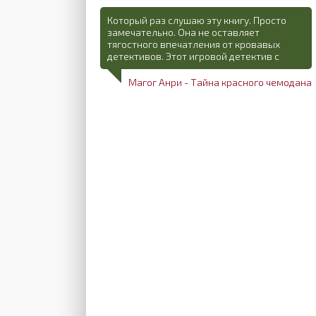
Который раз слушаю эту книгу. Просто
замечательно. Она не оставляет
тягостного впечатления от кровавых
детективов. Этот игровой детектив с
Магог Анри - Тайна красного чемодана