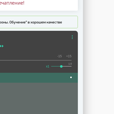
ечатление!
роны. Обучение" в хорошем качестве
-15
+15
1.0
x1