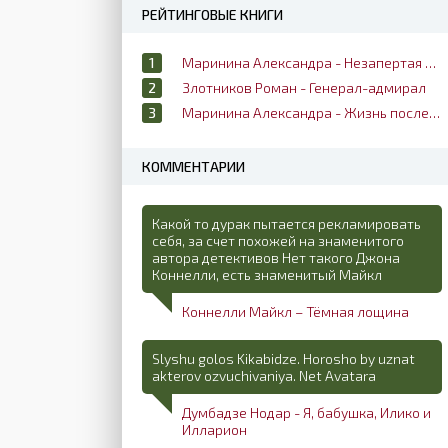
РЕЙТИНГОВЫЕ КНИГИ
Маринина Александра - Незапертая дверь
Злотников Роман - Генерал-адмирал
Маринина Александра - Жизнь после жизни
КОММЕНТАРИИ
Какой то дурак пытается рекламировать
себя, за счет похожей на знаменитого
автора детективов Нет такого Джона
Коннелли, есть знаменитый Майкл
Коннелли Майкл – Тёмная лощина
Slyshu golos Kikabidze. Horosho by uznat
akterov ozvuchivaniya. Net Avatara
Думбадзе Нодар - Я, бабушка, Илико и
Илларион