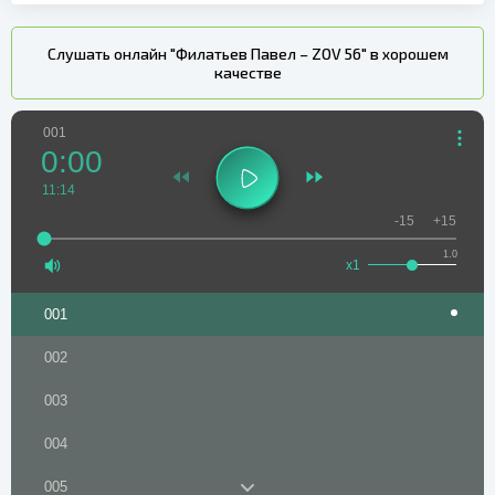
Слушать онлайн "Филатьев Павел – ZOV 56" в хорошем
качестве
001
0:00
11:14
-15
+15
1.0
x1
001
002
003
004
005