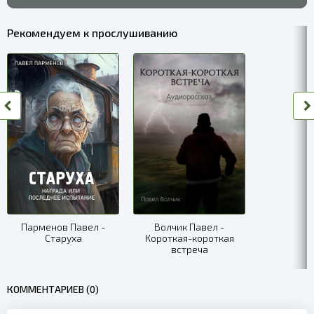
006
Рекомендуем к прослушиванию
007
008
009
010
011
012
013
Парменов Павел -
Волчик Павел -
Старуха
Короткая-короткая
014
встреча
015
КОММЕНТАРИЕВ (0)
016