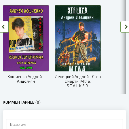
Кощиенко Андрей -
Левицкий Андрей - Сага
Айдол-ян
смерти. Мгла.
S.T.A.L.K.E.R.
КОММЕНТАРИЕВ (0)