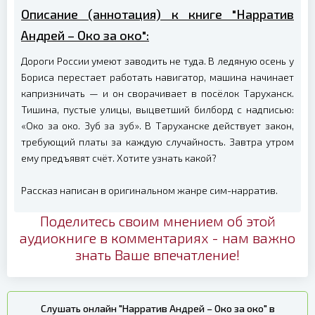
Описание (аннотация) к книге "Нарратив
Андрей – Око за око":
Дороги России умеют заводить не туда. В ледяную осень у
Бориса перестает работать навигатор, машина начинает
капризничать — и он сворачивает в посёлок Таруханск.
Тишина, пустые улицы, выцветший билборд с надписью:
«Око за око. Зуб за зуб». В Таруханске действует закон,
требующий платы за каждую случайность. Завтра утром
ему предъявят счёт. Хотите узнать какой?
Рассказ написан в оригинальном жанре сим-нарратив.
Поделитесь своим мнением об этой
аудиокниге в комментариях - нам важно
знать Ваше впечатление!
Слушать онлайн "Нарратив Андрей – Око за око" в