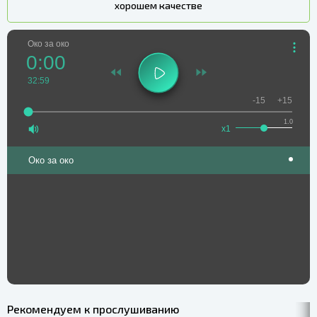
хорошем качестве
Око за око
0:00
32:59
-15
+15
1.0
x1
Око за око
Рекомендуем к прослушиванию