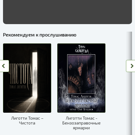
Рекомендуем к прослушиванию
Лиготти Томас –
Лиготти Томас -
Чистота
Бензозаправочные
ярмарки