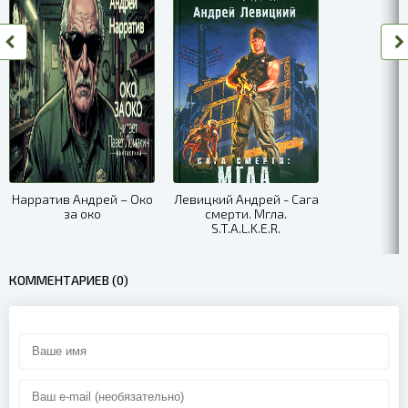
Нарратив Андрей – Око
Левицкий Андрей - Сага
за око
смерти. Мгла.
S.T.A.L.K.E.R.
КОММЕНТАРИЕВ (0)