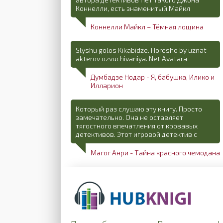
Коннелли, есть знаменитый Майкл
Коннелли Майкл – Тёмная лощина
Slyshu golos Kikabidze. Horosho by uznat
akterov ozvuchivaniya. Net Avatara
Думбадзе Нодар - Я, бабушка, Илико и
Илларион
Который раз слушаю эту книгу. Просто
замечательно. Она не оставляет
тягостного впечатления от кровавых
детективов. Этот игровой детектив с
Магог Анри - Тайна красного чемодана