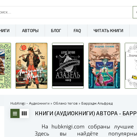
НИГИ
АВТОРЫ
БЛОГ
FAQ
ЧИТАТЬ КНИГИ
HubKnigi - Аудиокниги
»
Облако тегов
» Баррэдж Альфред
КНИГИ (АУДИОКНИГИ) АВТОРА - БАРР
На hubknigi.com собраны лучшие 
Здесь вы найдёте популярные