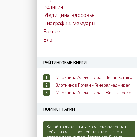
Религия
Медицина, здоровье
Биографии, мемуары
Разное
Блог
РЕЙТИНГОВЫЕ КНИГИ
Маринина Александра - Незапертая дверь
Злотников Роман - Генерал-адмирал
Маринина Александра - Жизнь после жизни
КОММЕНТАРИИ
Какой то дурак пытается рекламировать
себя, за счет похожей на знаменитого
автора детективов Нет такого Джона