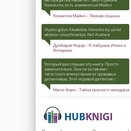
Коннелли, есть знаменитый Майкл
Коннелли Майкл – Тёмная лощина
Slyshu golos Kikabidze. Horosho by uznat
akterov ozvuchivaniya. Net Avatara
Думбадзе Нодар - Я, бабушка, Илико и
Илларион
Который раз слушаю эту книгу. Просто
замечательно. Она не оставляет
тягостного впечатления от кровавых
детективов. Этот игровой детектив с
Магог Анри - Тайна красного чемодана