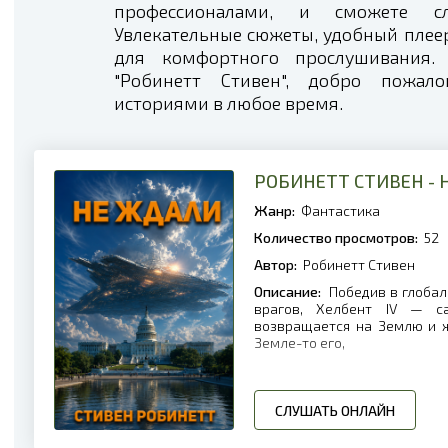
профессионалами, и сможете с
Увлекательные сюжеты, удобный плеер 
для комфортного прослушивания.
"Робинетт Стивен", добро пожал
историями в любое время.
РОБИНЕТТ СТИВЕН - 
Жанр:
Фантастика
Количество просмотров:
52
Автор:
Робинетт Стивен
Описание:
Победив в глобал
врагов, Хелбент IV — 
возвращается на Землю и ж
Земле-то его,
СЛУШАТЬ ОНЛАЙН