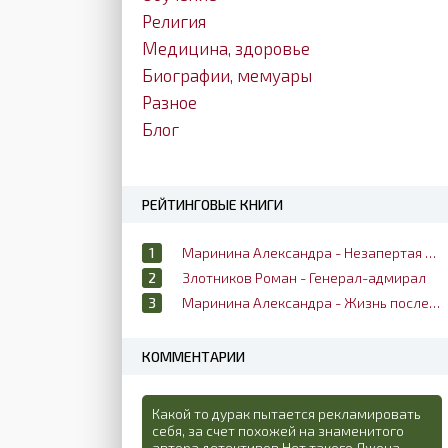
Религия
Медицина, здоровье
Биографии, мемуары
Разное
Блог
РЕЙТИНГОВЫЕ КНИГИ
Маринина Александра - Незапертая дверь
Злотников Роман - Генерал-адмирал
Маринина Александра - Жизнь после жизни
КОММЕНТАРИИ
Какой то дурак пытается рекламировать
себя, за счет похожей на знаменитого
автора детективов Нет такого Джона